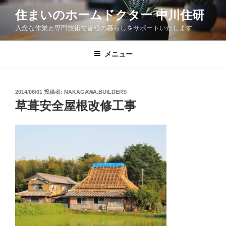
コ
住まいのホームドクター 中川住研
ン
入念な作業と専門技術で皆様の暮らしをサポートいたします
テ
ン
ツ
メニュー
へ
ス
キ
投
2014/06/01
投稿者:
NAKAGAWA.BUILDERS
稿
ッ
草葺安全屋根改修工事
日:
プ