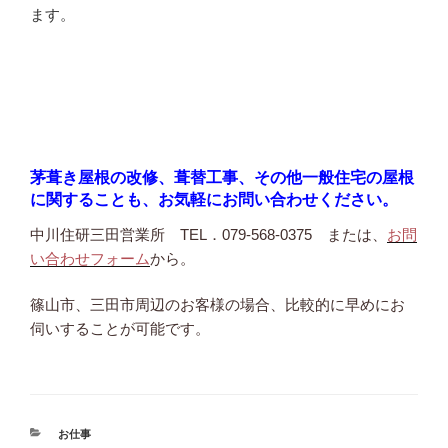
ます。
茅葺き屋根の改修、葺替工事、その他一般住宅の屋根
に関することも、お気軽にお問い合わせ
ください。
中川住研三田営業所 TEL．079-568-0375 または、
お問
い合わせフォーム
から。
篠山市、三田市周辺のお客様の場合、比較的に早めにお
伺いすることが可能です。
カ
お仕事