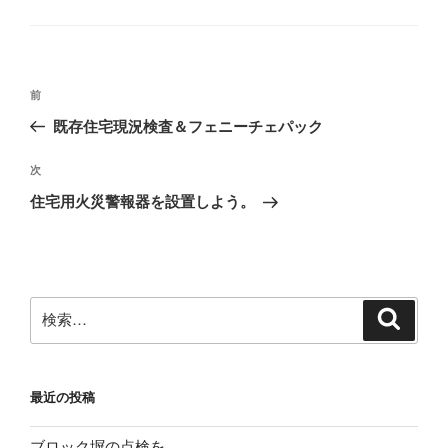
テ
ゴ
リ
ー
投
前
前
稿
の
既存住宅現況検査＆フェニーチェパック
ナ
投
ビ
稿
次
次
ゲ
の
住宅用火災警報器を設置しよう。
投
ー
稿
シ
ョ
ン
検
検
索
索:
最近の投稿
ブロック塀の点検を