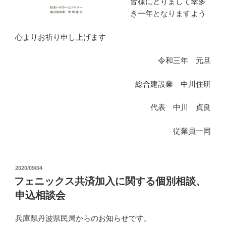
皆様にとりまして幸多
き一年となりますよう
心よりお祈り申し上げます
令和三年 元旦
総合建設業 中川住研
代表 中川 貞良
従業員一同
投
2020/09/04
稿
フェニックス共済加入に関する個別相談、
日:
申込相談会
兵庫県丹波県民局からのお知らせです。