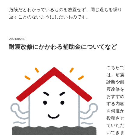
危険だとわかっているものを放置せず、同じ過ちを繰り
返すことのないようにしたいものです。
投
2021/05/30
稿
耐震改修にかかわる補助金についてなど
日:
こちらで
は、耐震
診断や耐
震改修を
おすすめ
する内容
を何度か
投稿させ
ていただ
いてきま