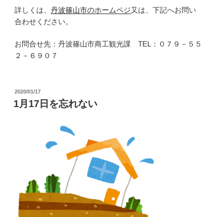
詳しくは、
丹波篠山市のホームペジ
又は、下記へお問い
合わせください。
お問合せ先：丹波篠山市商工観光課 TEL：０７９－５５
２－６９０７
投
2020/01/17
稿
1月17日を忘れない
日: