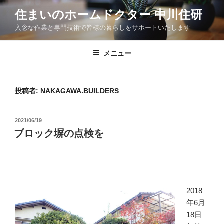
コ
住まいのホームドクター 中川住研
ン
入念な作業と専門技術で皆様の暮らしをサポートいたします
テ
ン
ツ
メニュー
へ
ス
キ
投稿者:
NAKAGAWA.BUILDERS
ッ
プ
投
2021/06/19
稿
ブロック塀の点検を
日:
2018
年6月
18日