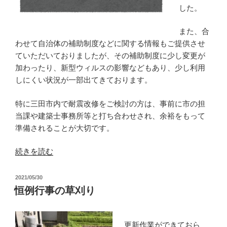
した。
また、合
わせて自治体の補助制度などに関する情報もご提供させ
ていただいておりましたが、その補助制度に少し変更が
加わったり、新型ウィルスの影響などもあり、少し利用
しにくい状況が一部出てきております。
特に三田市内で耐震改修をご検討の方は、事前に市の担
当課や建築士事務所等と打ち合わせされ、余裕をもって
準備されることが大切です。
“耐
続きを読む
震
改
投
2021/05/30
修
稿
恒例行事の草刈り
日:
に
か
か
更新作業ができておら