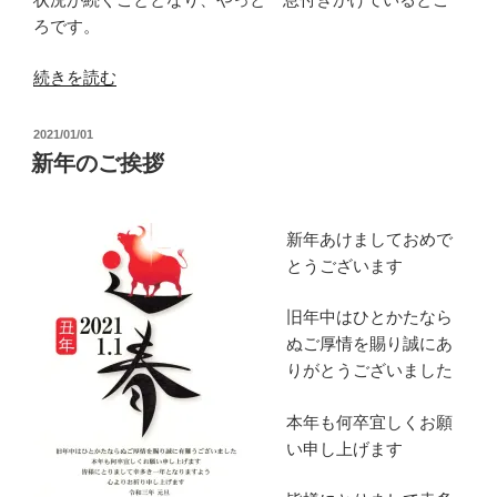
ろです。
“恒
続きを読む
例
行
投
2021/01/01
事
稿
新年のご挨拶
日:
の
草
刈
新年あけましておめで
り”
とうございます
の
旧年中はひとかたなら
ぬご厚情を賜り誠にあ
りがとうございました
本年も何卒宜しくお願
い申し上げます