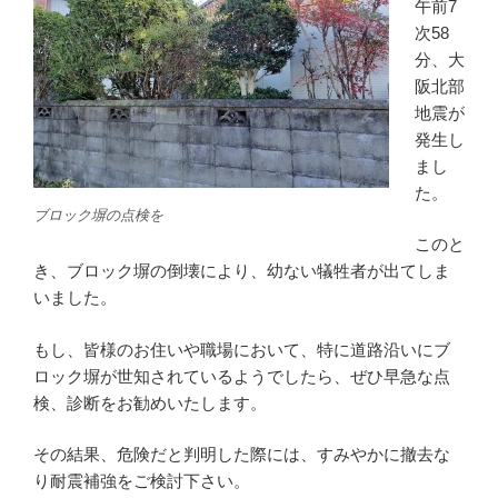
午前7
次58
分、大
阪北部
地震が
発生し
まし
た。
ブロック塀の点検を
このと
き、ブロック塀の倒壊により、幼ない犠牲者が出てしま
いました。
もし、皆様のお住いや職場において、特に道路沿いにブ
ロック塀が世知されているようでしたら、ぜひ早急な点
検、診断をお勧めいたします。
その結果、危険だと判明した際には、すみやかに撤去な
り耐震補強をご検討下さい。