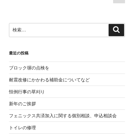
の
稿
ま
ペ
ナ
り
ー
ビ
ま
ジ
検
す。”
検
ゲ
索
索:
の
ー
シ
最近の投稿
ョ
ン
ブロック塀の点検を
耐震改修にかかわる補助金についてなど
恒例行事の草刈り
新年のご挨拶
フェニックス共済加入に関する個別相談、申込相談会
トイレの修理