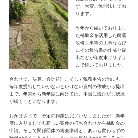
わ
ず、大変ご無沙汰してお
る
ります。
補
助
昨年から続いておりまし
金
た補助金を活用した耐震
に
改修工事等の工事ならび
つ
にその報告書の作成と提
い
出などが年度末ギリギリ
て
まで続いておりました。
な
合わせて、決算、会計処理、そして税務申告の他にも、
ど”
毎年度提出していかないといけない資料の作成から提出
の
まで、年末から新年度に向けては、本当に慌ただし状況
が続くことになります。
おかげさまで、予定の作業は完了いたしましたが、新年
度に入りましても新しい案件の打ち合わせから補助金の
申請、そして関係団体の総会準備と、あいも変わらずの
状況が続くこととなり、やっと一息付きかけているとこ