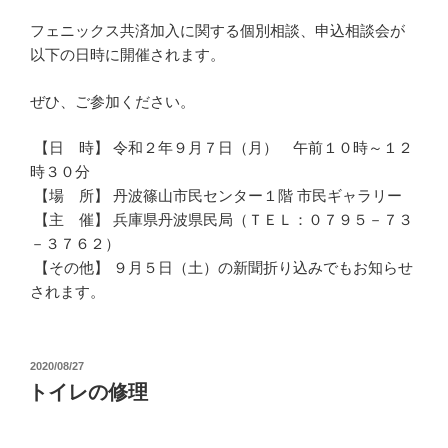
フェニックス共済加入に関する個別相談、申込相談会が
以下の日時に開催されます。
ぜひ、ご参加ください。
【日 時】 令和２年９月７日（月） 午前１０時～１２
時３０分
【場 所】 丹波篠山市民センター１階 市民ギャラリー
【主 催】 兵庫県丹波県民局（ＴＥＬ：０７９５－７３
－３７６２）
【その他】 ９月５日（土）の新聞折り込みでもお知らせ
されます。
投
2020/08/27
稿
トイレの修理
日: