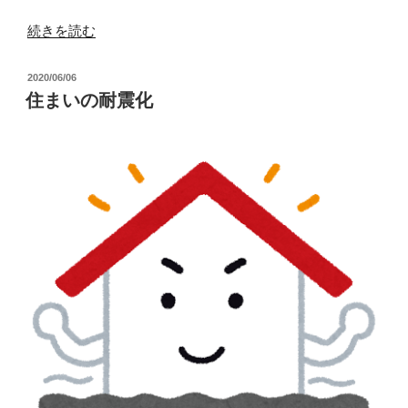
“ト
続きを読む
イ
レ
投
2020/06/06
の
稿
住まいの耐震化
日:
修
理”
の