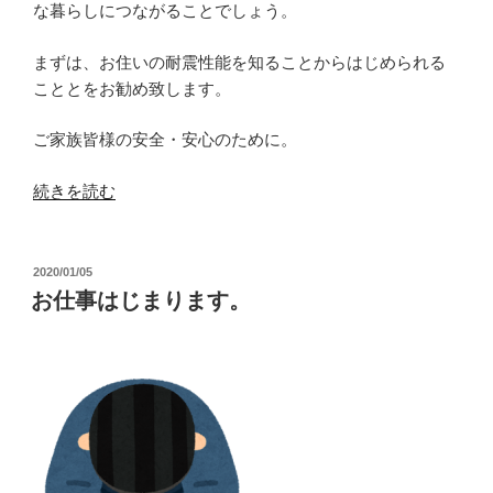
な暮らしにつながることでしょう。
まずは、お住いの耐震性能を知ることからはじめられる
こととをお勧め致します。
ご家族皆様の安全・安心のために。
“1
続きを読む
月
17
日
投
2020/01/05
稿
を
お仕事はじまります。
日:
忘
れ
な
い”
の