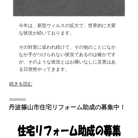
今年は、新型ウィルスの拡大で、世界的に大変
な状況が続いております。
その対策に追われ続けて、その他のことになか
なか手がつけられない状況であるのは確かです
が、そのような状況とはお構いなしに災害はあ
る日突然やってきます。
“住
続きを読む
ま
い
投
2020/05/25
の
稿
丹波篠山市住宅リフォーム助成の募集中！
日:
耐
震
化”
の