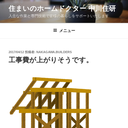
コ
住まいのホームドクター 中川住研
ン
入念な作業と専門技術で皆様の暮らしをサポートいたします
テ
ン
ツ
メニュー
へ
ス
キ
投
2017/04/12
投稿者:
NAKAGAWA.BUILDERS
稿
ッ
工事費が上がりそうです。
日:
プ