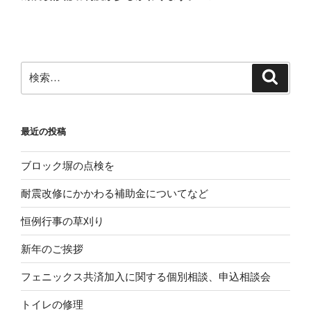
投
ー
稿
シ
ョ
ン
検
検
索
索:
最近の投稿
ブロック塀の点検を
耐震改修にかかわる補助金についてなど
恒例行事の草刈り
新年のご挨拶
フェニックス共済加入に関する個別相談、申込相談会
トイレの修理