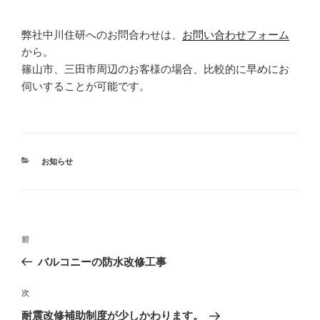
弊社中川住研へのお問合わせは、
お問い合わせフォーム
から。
篠山市、三田市周辺のお客様の場合、比較的に早めにお
伺いすることが可能です。
カ
お知らせ
テ
ゴ
リ
ー
投
前
前
稿
の
バルコニーの防水改修工事
ナ
投
ビ
稿
次
次
ゲ
の
耐震改修補助制度が少しかわります。