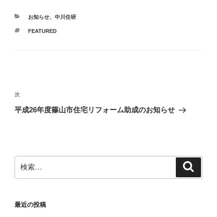
カ
お知らせ
、
中川住研
テ
タ
FEATURED
ゴ
グ
リ
ー
投
稿
次
次
ナ
の
平成26年度篠山市住宅リフォーム助成のお知らせ
ビ
投
稿
ゲ
ー
シ
検
検
索
ョ
索:
ン
最近の投稿