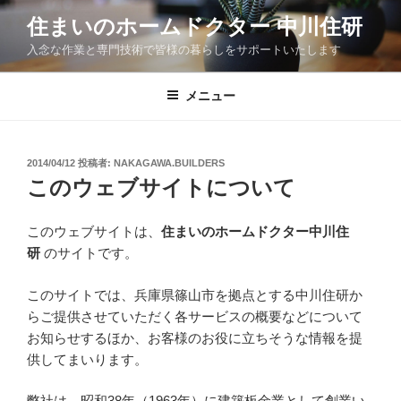
コ
住まいのホームドクター 中川住研
ン
入念な作業と専門技術で皆様の暮らしをサポートいたします
テ
ン
ツ
メニュー
へ
ス
キ
投
2014/04/12
投稿者:
NAKAGAWA.BUILDERS
稿
ッ
このウェブサイトについて
日:
プ
このウェブサイトは、
住まいのホームドクター中川住
研
のサイトです。
このサイトでは、兵庫県篠山市を拠点とする中川住研か
らご提供させていただく各サービスの概要などについて
お知らせするほか、お客様のお役に立ちそうな情報を提
供してまいります。
弊社は、昭和38年（1963年）に建築板金業として創業い