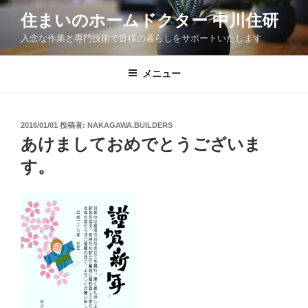
コ
住まいのホームドクター 中川住研
ン
入念な作業と専門技術で皆様の暮らしをサポートいたします
テ
ン
ツ
メニュー
へ
ス
キ
投
2016/01/01
投稿者:
NAKAGAWA.BUILDERS
稿
ッ
あけましておめでとうございま
日:
プ
す。