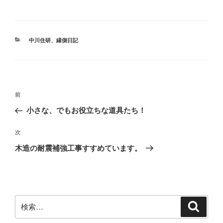
カ
中川住研
、
縁側日記
テ
ゴ
リ
ー
投
前
前
稿
の
小さな、でもお役立ちな道具たち！
ナ
投
ビ
稿
次
次
ゲ
の
木造の耐震補強工事すすめています。
投
ー
稿
シ
ョ
ン
検
検
索
索: