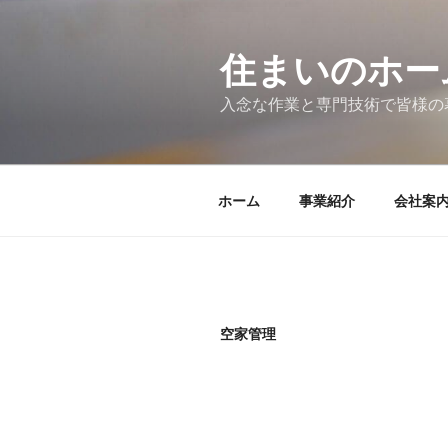
コ
ン
テ
住まいのホー
ン
入念な作業と専門技術で皆様
ツ
へ
ス
キ
ホーム
事業紹介
会社案
ッ
プ
空家管理